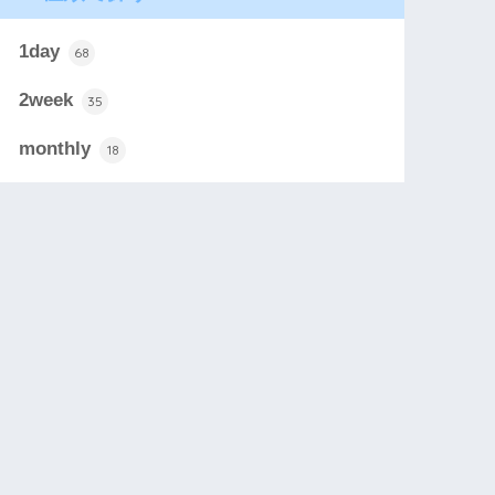
1day
68
2week
35
monthly
18