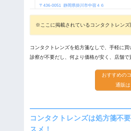
〒
436-0051
静岡県掛川市中宿４６
メガネスーパー 函南店
※ここに掲載されているコンタクトレンズ
〒
419-0124
静岡県田方郡函南町塚本87-5
株式会社中央コンタクト／コンタクトｓｈｏ
コンタクトレンズを処方箋なしで、手軽に買
〒
420-0851
静岡県静岡市葵区黒金町４９－４０
診察が不要だし、何より価格が安く、店舗で
アイシティイオンモール浜松志都呂店
〒
432-8069
静岡県浜松市西区志都呂２丁目３７
おすすめの
西遠コンタクトレンズ
通販は
〒
432-8065
静岡県浜松市南区高塚町３７０
ヤマトヤ御殿場コンタクト
〒
412-0026
静岡県御殿場市東田中３丁目３－１
コンタクトレンズは処方箋不要
スメ！