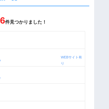
6
件見つかりました！
WEBサイト有
７
り
Ｆ