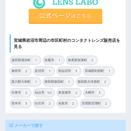
宮城県岩沼市周辺の市区町村のコンタクトレンズ販売店を
見る
1
1
2
遠田郡涌谷町
塩竈市
加美郡加美町
2
1
3
1
角田市
岩沼市
気仙沼市
宮城郡利府町
1
1
2
黒川郡大和町
柴田郡柴田町
柴田郡大河原町
2
50
2
3
石巻市
仙台市
多賀城市
大崎市
3
2
2
2
登米市
白石市
名取市
亘理郡亘理町
メーカーで探す