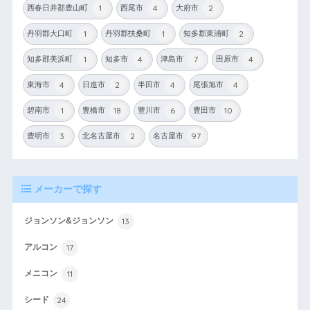
1
4
2
西春日井郡豊山町
西尾市
大府市
1
1
2
丹羽郡大口町
丹羽郡扶桑町
知多郡東浦町
1
4
7
4
知多郡美浜町
知多市
津島市
田原市
4
2
4
4
東海市
日進市
半田市
尾張旭市
1
18
6
10
碧南市
豊橋市
豊川市
豊田市
3
2
97
豊明市
北名古屋市
名古屋市
メーカーで探す
13
ジョンソン&ジョンソン
17
アルコン
11
メニコン
24
シード