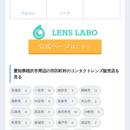
シード
アルコン
愛知県稲沢市周辺の市区町村のコンタクトレンズ販売店を
見る
4
16
3
12
安城市
一宮市
稲沢市
岡崎市
2
6
1
2
蒲郡市
刈谷市
岩倉市
犬山市
4
3
10
5
江南市
高浜市
春日井市
小牧市
2
1
6
2
常滑市
新城市
瀬戸市
清須市