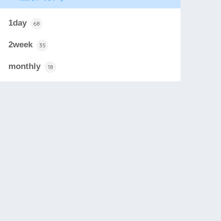
1day
68
2week
35
monthly
18